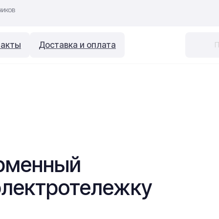
такты
Доставка и оплата
орменный
 электротележку