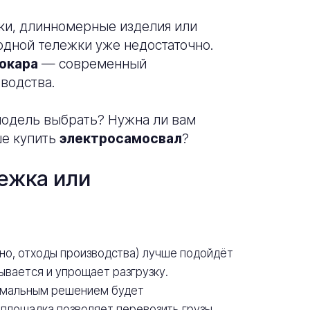
ики, длинномерные изделия или
 одной тележки уже недостаточно.
окара
— современный
водства.
модель выбрать? Нужна ли вам
е купить
электросамосвал
?
ежка или
рно, отходы производства) лучше подойдёт
ывается и упрощает разгрузку.
мальным решением будет
площадка позволяет перевозить грузы