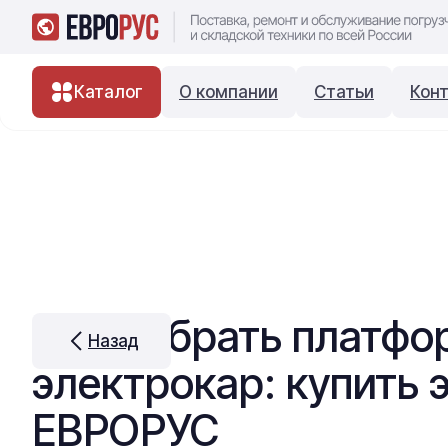
Каталог
О компании
Статьи
Кон
Как выбрать платф
Назад
электрокар: купить
ЕВРОРУС