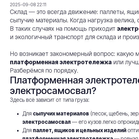
2025-09-08 22:11
Склад — это всегда движение: паллеты, ящ
сыпучие материалы. Когда нагрузка велика,
В таких случаях на помощь приходит
электр
и экологичный транспорт для склада и произ
Но возникает закономерный вопрос: какую 
платформенная электротележка
или лучш
Разберёмся по порядку.
Платформенная электротел
электросамосвал?
Здесь всё зависит от типа груза:
Для
сыпучих материалов
(песок, щебень, зе
электросамосвал
— его кузов легко опрокид
Для
паллет, ящиков и цельных изделий
опти
платформенная электротележка
— ровная 