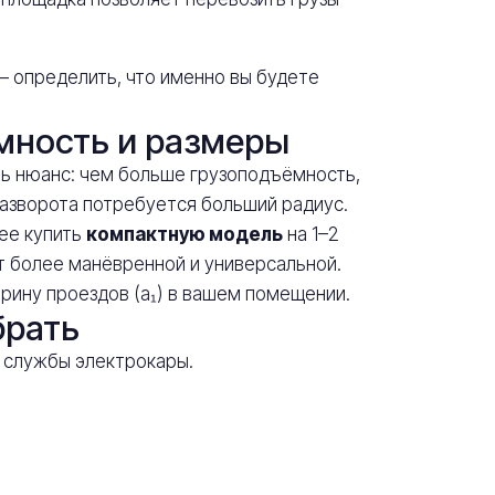
— определить, что именно вы будете
мность и размеры
сть нюанс: чем больше грузоподъёмность,
 разворота потребуется больший радиус.
нее купить
компактную модель
на 1–2
т более манёвренной и универсальной.
ирину проездов (a₁) в вашем помещении.
брать
 службы электрокары.