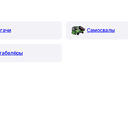
гачи
Самосвалы
табелёры