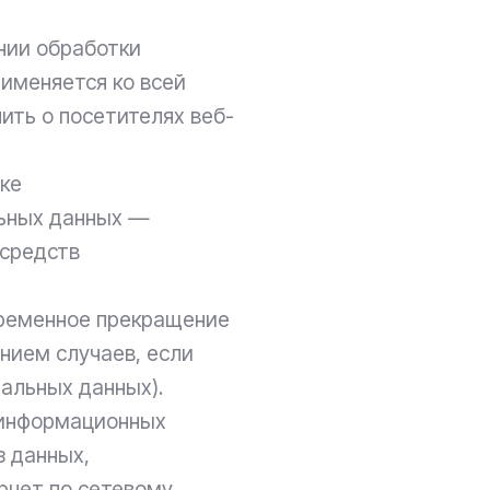
ении обработки
именяется ко всей
ить о посетителях веб-
ике
льных данных —
 средств
временное прекращение
нием случаев, если
альных данных).
и информационных
з данных,
рнет по сетевому