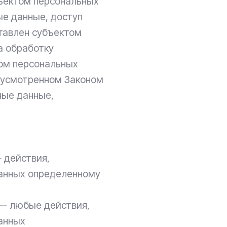
бъектом персональных
ые данные, доступ
ставлен субъектом
а обработку
ом персональных
едусмотренном Законом
ные данные,
 действия,
данных определенному
 — любые действия,
анных