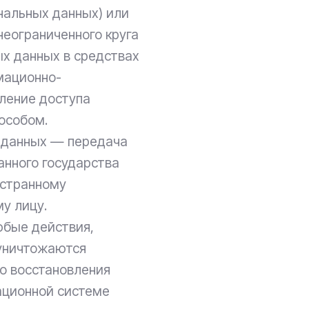
нальных данных) или
еограниченного круга
ых данных в средствах
мационно-
ление доступа
особом.
х данных — передача
анного государства
остранному
у лицу.
юбые действия,
 уничтожаются
о восстановления
ационной системе