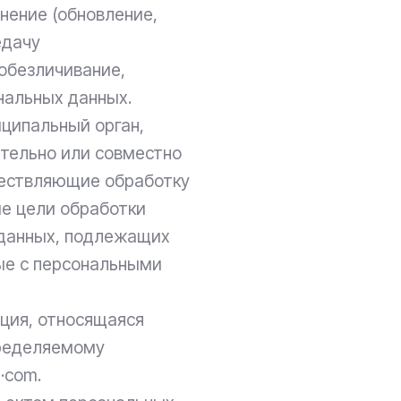
нение (обновление,
едачу
 обезличивание,
нальных данных.
иципальный орган,
ятельно или совместно
ществляющие обработку
е цели обработки
 данных, подлежащих
ые с персональными
ция, относящаяся
пределяемому
·com.