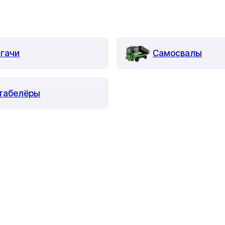
гачи
Самосвалы
табелёры