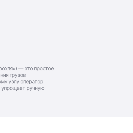
рохля») — это простое
ния грузов
ому узлу оператор
о упрощает ручную