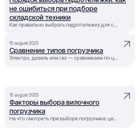
не ошибиться при подборе
складской техники
Как правильно выбрать гидротележку для склада: обзор видов, критерии выбора, плюсы и минусы. Подбор складской техники от компании ЕВРОРУС. Поможем купить погрузчик, штабелер, ричтрак или гидравлическую тележку под ваши задачи
15 august 2025
Сравнение типов погрузчика
Электро, дизель или газ — сравниваем по цене, ресурсу, экологии и условиям эксплуатации
15 august 2025
Факторы выбора вилочного
погрузчика
На что смотреть при выборе погрузчика: цена, груз, условия, покрытие, высота подъёма и маршрут движения