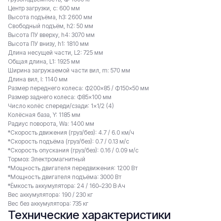
Центр загрузки, c: 600 мм
Высота подъёма, h3: 2600 мм
Свободный подъём, h2: 50 мм
Высота ПУ вверху, h4: 3070 мм
Высота ПУ внизу, h1: 1810 мм
Длина несущей части, L2: 725 мм
Общая длина, L1: 1925 мм
Ширина загружаемой части вил, m: 570 мм
Длина вил, l: 1140 мм
Размер переднего колеса: Ф200×85 / Ф150×50 мм
Размер заднего колеса: Ф85×100 мм
Число колёс спереди/сзади: 1×1/2 (4)
Колёсная база, Y: 1185 мм
Радиус поворота, Wa: 1400 мм
*Скорость движения (груз/без): 4.7 / 6.0 км/ч
*Скорость подъёма (груз/без): 0.7 / 0.13 м/с
*Скорость опускания (груз/без): 0.16 / 0.09 м/с
Тормоз: Электромагнитный
*Мощность двигателя передвижения: 1200 Вт
*Мощность двигателя подъёма: 3000 Вт
*Ёмкость аккумулятора: 24 / 160–230 В·Ач
Вес аккумулятора: 190 / 230 кг
Вес без аккумулятора: 735 кг
Технические характеристики