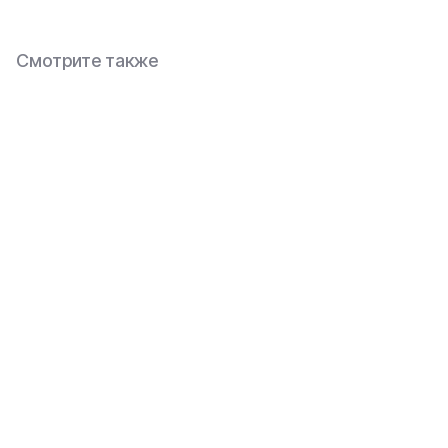
Смотрите также
Основное
Каталог
О компании
Техника
Контакты
Оборудование
Статьи
Запчасти
Доставка и оплата
Ремонт
Реквизиты