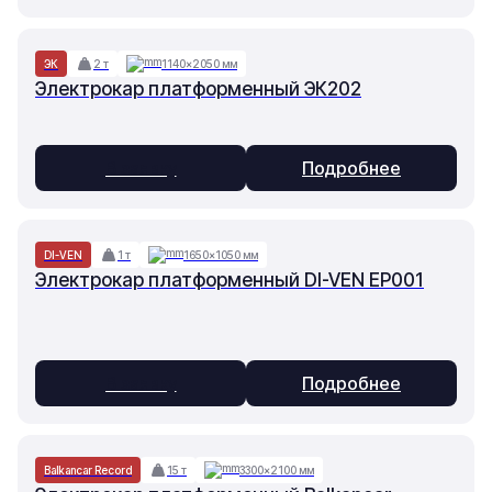
ЭК
2 т
1140×2050 мм
Электрокар платформенный ЭК202
В заявку
Подробнее
DI-VEN
1 т
1650×1050 мм
Электрокар платформенный DI-VEN EP001
В заявку
Подробнее
Balkancar Record
15 т
3300×2100 мм