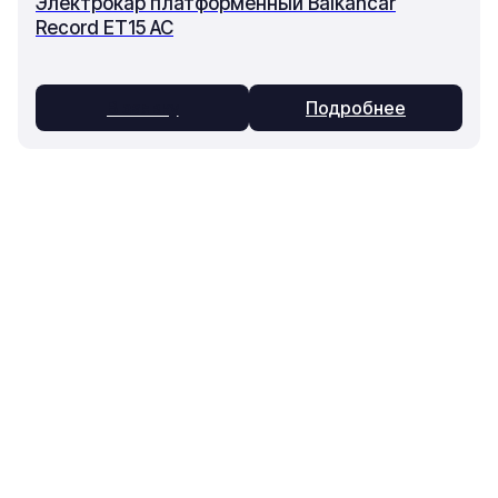
Электрокар платформенный Balkancar
Record ET15 AC
В заявку
Подробнее
Основное
Каталог
О компании
Техника
Контакты
Оборудование
Статьи
Запчасти
Доставка и оплата
Ремонт