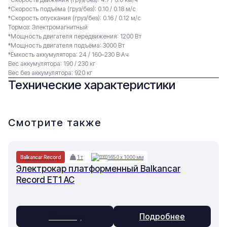
*Скорость подъёма (груз/без): 0.10 / 0.18 м/с
*Скорость опускания (груз/без): 0.16 / 0.12 м/с
Тормоз: Электромагнитный
*Мощность двигателя передвижения: 1200 Вт
*Мощность двигателя подъёма: 3000 Вт
*Ёмкость аккумулятора: 24 / 160–230 В·Ач
Вес аккумулятора: 190 / 230 кг
Вес без аккумулятора: 920 кг
Технические характеристики
Смотрите также
Balkancar Record
1 т
1650 х 1000 мм
Электрокар платформенный Balkancar
Record ET1 AC
В заявку
Подробнее