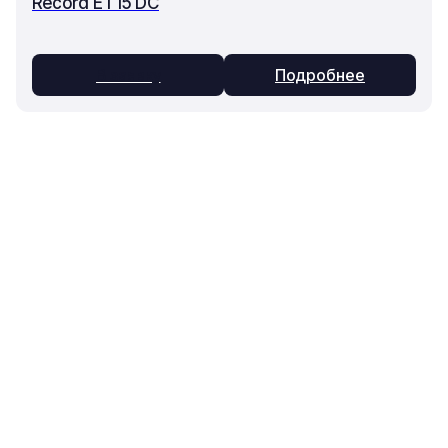
Record ET15 DC
В заявку
Подробнее
Основное
Каталог
О компании
Техника
Контакты
Оборудование
Статьи
Запчасти
Доставка и оплата
Ремонт