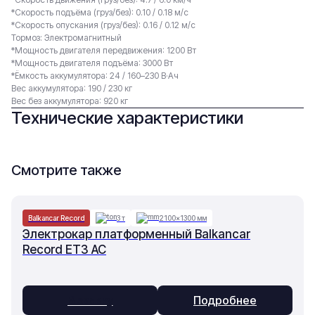
*Скорость подъёма (груз/без): 0.10 / 0.18 м/с
*Скорость опускания (груз/без): 0.16 / 0.12 м/с
Тормоз: Электромагнитный
*Мощность двигателя передвижения: 1200 Вт
*Мощность двигателя подъёма: 3000 Вт
*Ёмкость аккумулятора: 24 / 160–230 В·Ач
Вес аккумулятора: 190 / 230 кг
Вес без аккумулятора: 920 кг
Технические характеристики
Смотрите также
Balkancar Record
3 т
2100×1300 мм
Электрокар платформенный Balkancar
Record ET3 AC
В заявку
Подробнее