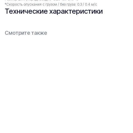
*Скорость опускания с грузом / без груза: 0.3 / 0.4 м/с
Технические характеристики
Смотрите также
Основное
Каталог
О компании
Техника
Контакты
Оборудование
Статьи
Запчасти
Доставка и оплата
Ремонт