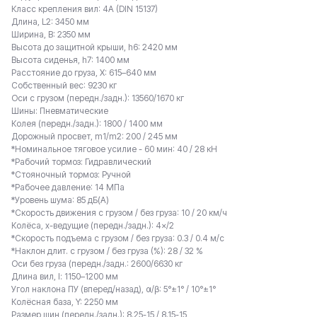
Класс крепления вил: 4A (DIN 15137)
Длина, L2: 3450 мм
Ширина, B: 2350 мм
Высота до защитной крыши, h6: 2420 мм
Высота сиденья, h7: 1400 мм
Расстояние до груза, X: 615–640 мм
Собственный вес: 9230 кг
Оси с грузом (передн./задн.): 13560/1670 кг
Шины: Пневматические
Колея (передн./задн.): 1800 / 1400 мм
Дорожный просвет, m1/m2: 200 / 245 мм
*Номинальное тяговое усилие - 60 мин: 40 / 28 кН
*Рабочий тормоз: Гидравлический
*Стояночный тормоз: Ручной
*Рабочее давление: 14 МПа
*Уровень шума: 85 дБ(A)
*Скорость движения с грузом / без груза: 10 / 20 км/ч
Колёса, x-ведущие (передн./задн.): 4×/2
*Скорость подъема с грузом / без груза: 0.3 / 0.4 м/с
*Наклон длит. с грузом / без груза (%): 28 / 32 %
Оси без груза (передн./задн.: 2600/6630 кг
Длина вил, l: 1150–1200 мм
Угол наклона ПУ (вперед/назад), α/β: 5°±1° / 10°±1°
Колёсная база, Y: 2250 мм
Размер шин (передн./задн.): 8.25-15 / 8.15-15