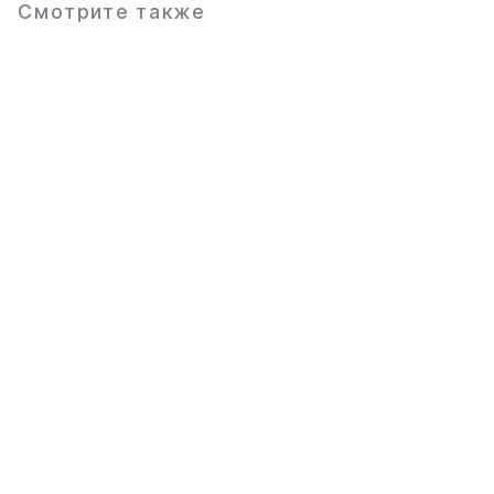
Смотрите также
Основное
Каталог
О компании
Техника
Контакты
Оборудование
Статьи
Запчасти
Доставка и оплата
Ремонт
Реквизиты
ООО «ЕВРОРУС»
ИНН 501007332