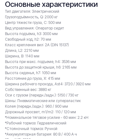
Основные характеристики
Тип двигателя: Электрический
Грузоподъёмность, Q: 2000 кг
Центр тяжести груза, С: 500 мм
Вид управления: Оператор сидит
Высота подъёма, h3: 3000 мм
Свободный ход, h2: 70 мм
Класс крепления вил: 2A (DIN 15137)
Длина, L2: 2210 мм
Ширина, B: 1140 мм
Высота при макс. подъеме, h4: 3536 мм
Высота до защитной крыши, h6: 2165 мм
Высота сиденья, h7: 1050 мм
Расстояние до груза, X: 415 мм
Ширина рабочего прохода, Ast4: 3720 / 3920 мм
Собственный вес: 3880 кг
Оси с грузом (передн./задн.): 5150 / 730 кг
Шины: Пневматические или суперэластик
Колея (передн./задн.): 960 / 900 мм
Дорожный просвет, m1/m2: 110 / 120 мм
*Номинальное тяговое усилие - 60 мин: 2.2 кН
*Рабочий тормоз: Гидравлический
*Стояночный тормоз: Ручной
*Аккумуляторная батарея: 80 В / 400 А·ч