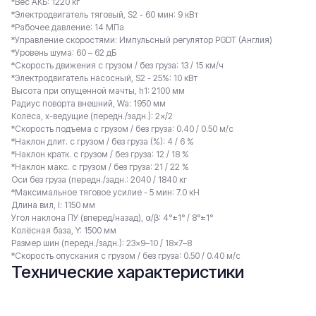
*Вес АКБ: 1220 кг
*Электродвигатель тяговый, S2 - 60 мин: 9 кВт
*Рабочее давление: 14 МПа
*Управление скоростями: Импульсный регулятор PGDT (Англия)
*Уровень шума: 60 – 62 дБ
*Скорость движения с грузом / без груза: 13 / 15 км/ч
*Электродвигатель насосный, S2 - 25%: 10 кВт
Высота при опущенной мачты, h1: 2100 мм
Радиус поворта внешний, Wa: 1950 мм
Колёса, x-ведущие (передн./задн.): 2×/2
*Скорость подъема с грузом / без груза: 0.40 / 0.50 м/с
*Наклон длит. с грузом / без груза (%): 4 / 6 %
*Наклон кратк. с грузом / без груза: 12 / 18 %
*Наклон макс. с грузом / без груза: 21 / 22 %
Оси без груза (передн./задн.: 2040 / 1840 кг
*Maксимальное тяговое усилие - 5 мин: 7.0 кН
Длина вил, l: 1150 мм
Угол наклона ПУ (вперед/назад), α/β: 4°±1° / 8°±1°
Колёсная база, Y: 1500 мм
Размер шин (передн./задн.): 23×9–10 / 18×7–8
*Скорость опускания с грузом / без груза: 0.50 / 0.40 м/с
Технические характеристики