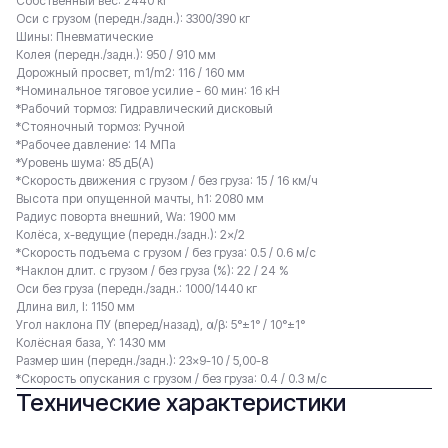
Собственный вес: 2440 кг
Оси с грузом (передн./задн.): 3300/390 кг
Шины: Пневматические
Колея (передн./задн.): 950 / 910 мм
Дорожный просвет, m1/m2: 116 / 160 мм
*Номинальное тяговое усилие - 60 мин: 16 кН
*Рабочий тормоз: Гидравлический дисковый
*Стояночный тормоз: Ручной
*Рабочее давление: 14 МПа
*Уровень шума: 85 дБ(A)
*Скорость движения с грузом / без груза: 15 / 16 км/ч
Высота при опущенной мачты, h1: 2080 мм
Радиус поворта внешний, Wa: 1900 мм
Колёса, x-ведущие (передн./задн.): 2×/2
*Скорость подъема с грузом / без груза: 0.5 / 0.6 м/с
*Наклон длит. с грузом / без груза (%): 22 / 24 %
Оси без груза (передн./задн.: 1000/1440 кг
Длина вил, l: 1150 мм
Угол наклона ПУ (вперед/назад), α/β: 5°±1° / 10°±1°
Колёсная база, Y: 1430 мм
Размер шин (передн./задн.): 23×9-10 / 5,00-8
*Скорость опускания с грузом / без груза: 0.4 / 0.3 м/с
Технические характеристики