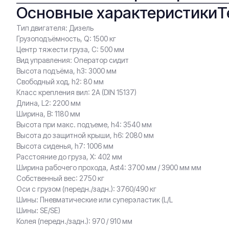
Основные характеристики
Т
Тип двигателя: Дизель
Грузоподъёмность, Q: 1500 кг
Центр тяжести груза, С: 500 мм
Вид управления: Оператор сидит
Высота подъёма, h3: 3000 мм
Свободный ход, h2: 80 мм
Класс крепления вил: 2A (DIN 15137)
Длина, L2: 2200 мм
Ширина, B: 1180 мм
Высота при макс. подъеме, h4: 3540 мм
Высота до защитной крыши, h6: 2080 мм
Высота сиденья, h7: 1006 мм
Расстояние до груза, X: 402 мм
Ширина рабочего прохода, Ast4: 3700 мм / 3900 мм мм
Собственный вес: 2750 кг
Оси с грузом (передн./задн.): 3760/490 кг
Шины: Пневматические или суперэластик (L/L
Шины: SE/SE)
Колея (передн./задн.): 970 / 910 мм