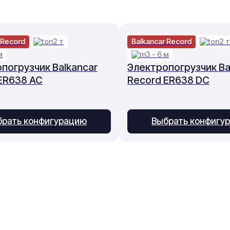
 Record
2 т
Balkancar Record
2 т
м
3 - 6 м
погрузчик Balkancar
Электропогрузчик Ba
ER638 AC
Record ER638 DC
брать конфигурацию
Выбрать конфигу