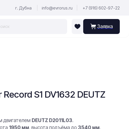
г. Дубна
info@evrorus.ru
+7 (916) 602-97-22
Заявка
r Record S1 DV1632 DEUTZ
м двигателем
DEUTZ D2011L03
.
рота
1950 мм
, высота подъёма до
3540 мм
.