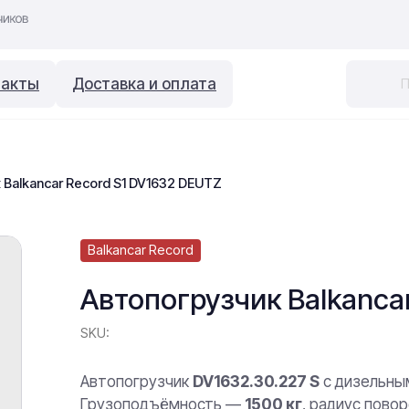
такты
Доставка и оплата
 Balkancar Record S1 DV1632 DEUTZ
Balkancar Record
Автопогрузчик Balkanca
SKU:
Автопогрузчик
DV1632.30.227 S
с дизельны
Грузоподъёмность —
1500 кг
, радиус пово