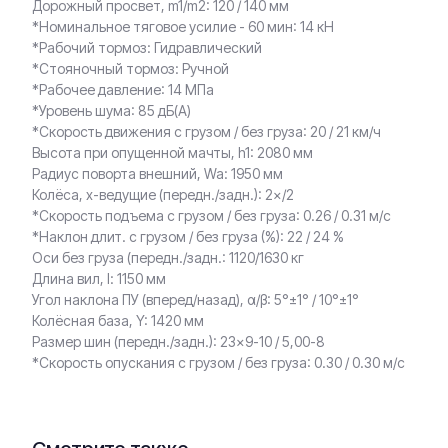
Дорожный просвет, m1/m2: 120 / 140 мм
*Номинальное тяговое усилие - 60 мин: 14 кН
*Рабочий тормоз: Гидравлический
*Стояночный тормоз: Ручной
*Рабочее давление: 14 МПа
*Уровень шума: 85 дБ(A)
*Скорость движения с грузом / без груза: 20 / 21 км/ч
Высота при опущенной мачты, h1: 2080 мм
Радиус поворта внешний, Wa: 1950 мм
Колёса, x-ведущие (передн./задн.): 2×/2
*Скорость подъема с грузом / без груза: 0.26 / 0.31 м/с
*Наклон длит. с грузом / без груза (%): 22 / 24 %
Оси без груза (передн./задн.: 1120/1630 кг
Длина вил, l: 1150 мм
Угол наклона ПУ (вперед/назад), α/β: 5°±1° / 10°±1°
Колёсная база, Y: 1420 мм
Размер шин (передн./задн.): 23×9-10 / 5,00-8
*Скорость опускания с грузом / без груза: 0.30 / 0.30 м/с