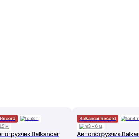
 Record
8 т
Balkancar Record
4 т
4.5 м
3 – 6 м
погрузчик Balkancar
Автопогрузчик Balka