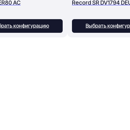
ER80 AC
Record SR DV1794 DE
брать конфигурацию
Выбрать конфигу
Приём заказов