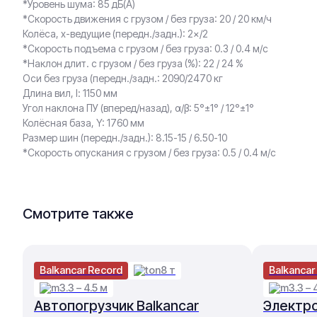
*Уровень шума: 85 дБ(A)
*Скорость движения с грузом / без груза: 20 / 20 км/ч
Колёса, x-ведущие (передн./задн.): 2×/2
*Скорость подъема с грузом / без груза: 0.3 / 0.4 м/с
*Наклон длит. с грузом / без груза (%): 22 / 24 %
Оси без груза (передн./задн.: 2090/2470 кг
Длина вил, l: 1150 мм
Угол наклона ПУ (вперед/назад), α/β: 5°±1° / 12°±1°
Колёсная база, Y: 1760 мм
Размер шин (передн./задн.): 8.15-15 / 6.50-10
*Скорость опускания с грузом / без груза: 0.5 / 0.4 м/с
Смотрите также
Balkancar Record
8 т
Balkancar
3.3 – 4.5 м
3.3 – 
Автопогрузчик Balkancar
Электро