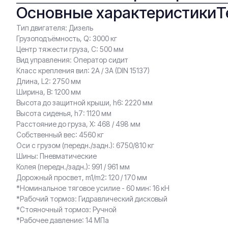
Основные характеристики
Т
Тип двигателя: Дизель
Грузоподъёмность, Q: 3000 кг
Центр тяжести груза, С: 500 мм
Вид управления: Оператор сидит
Класс крепления вил: 2A / 3A (DIN 15137)
Длина, L2: 2750 мм
Ширина, B: 1200 мм
Высота до защитной крыши, h6: 2220 мм
Высота сиденья, h7: 1120 мм
Расстояние до груза, X: 468 / 498 мм
Собственный вес: 4560 кг
Оси с грузом (передн./задн.): 6750/810 кг
Шины: Пневматические
Колея (передн./задн.): 991 / 961 мм
Дорожный просвет, m1/m2: 120 / 170 мм
*Номинальное тяговое усилие - 60 мин: 16 кН
*Рабочий тормоз: Гидравлический дисковый
*Стояночный тормоз: Ручной
*Рабочее давление: 14 МПа