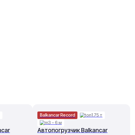
Balkancar Record
1.75 т
3 – 6 м
ncar
Автопогрузчик Balkancar