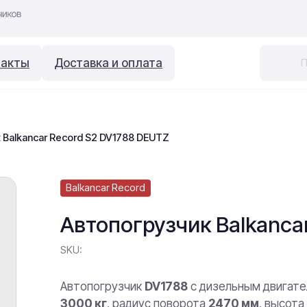
такты
Доставка и оплата
 Balkancar Record S2 DV1788 DEUTZ
Balkancar Record
Автопогрузчик Balkanca
SKU:
Автопогрузчик
DV1788
с дизельным двигат
3000 кг
, радиус поворота
2470 мм
, высот