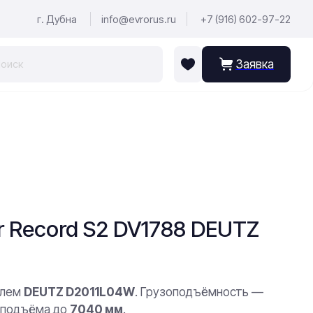
г. Дубна
info@evrorus.ru
+7 (916) 602-97-22
Заявка
r Record S2 DV1788 DEUTZ
елем
DEUTZ D2011L04W
. Грузоподъёмность —
а подъёма до
7040 мм
.