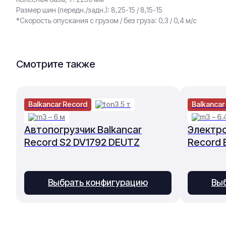
Размер шин (передн./задн.): 8,25-15 / 8,15-15
*Скорость опускания с грузом / без груза: 0,3 / 0,4 м/с
Смотрите также
Balkancar Record
3.5 т
Balkancar
3 – 6 м
3 – 6.
Автопогрузчик Balkancar
Электро
Record S2 DV1792 DEUTZ
Record 
Выбрать конфигурацию
Вы