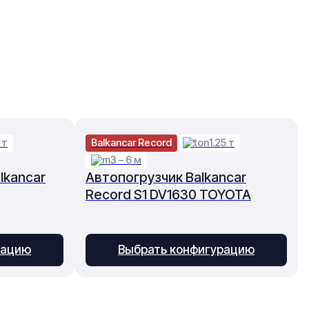
 т
Balkancar Record
1.25 т
3 – 6 м
lkancar
Автопогрузчик Balkancar
Record S1 DV1630 TOYOTA
рацию
Выбрать конфигурацию