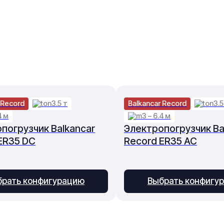
 Record
3.5 т
Balkancar Record
3.5
4 м
3 – 6.4 м
погрузчик Balkancar
Электропогрузчик Ba
ER35 DC
Record ER35 AC
брать конфигурацию
Выбрать конфигу