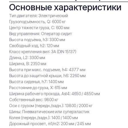
Основные характеристики
Тип двигателя: Электрический
Грузоподъёмность, Q: 6000 кг
Центр тяжести груза, С: 600 мм
Вид управления: Оператор сидит
Высота подъёма, h3: 3300 мм
Свободный ход, h2: 120 мм
Класс крепления вил: 3A (DIN 15137)
Длина, L2: 3300 мм
Ширина, B: 2350 мм
Высота при макс. подъеме, h4: 4377 мм
Высота до защитной крыши, h6: 2260 мм
Высота сиденья, h7: 1400 мм
Расстояние до груза, X: 615 мм
Ширина рабочего прохода, Ast4: 4650 / 4850 мм
Собственный вес: 9800 кг
Оси с грузом (передн./задн.): 13800 / 2000 кг
Шины: Пневматические или суперэластик
Колея (передн./задн.): 1400 / 1400 мм
Дорожный просвет, m1/m2: 200 мм / 245 мм