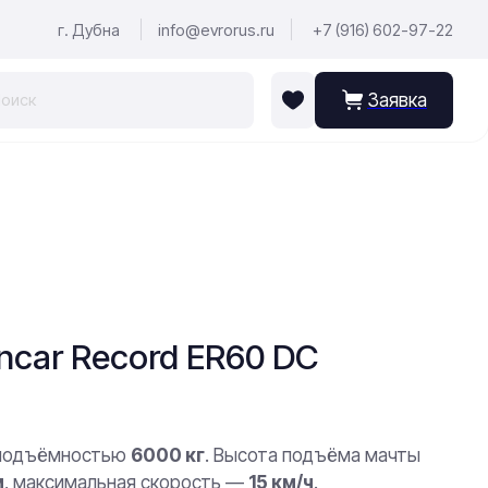
г. Дубна
info@evrorus.ru
+7 (916) 602-97-22
Заявка
ncar Record ER60 DC
оподъёмностью
6000 кг
. Высота подъёма мачты
м
, максимальная скорость —
15 км/ч
.