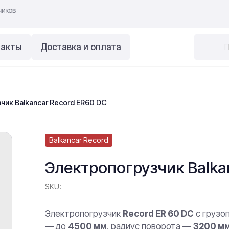
такты
Доставка и оплата
чик Balkancar Record ER60 DC
Balkancar Record
Электропогрузчик Balka
SKU:
Электропогрузчик
Record ER 60 DC
с груз
— до
4500 мм
, радиус поворота —
3200 м