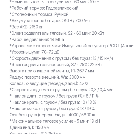
*Номинальное тяговое усилие - 60 мин: 10 кН
*Рабочий тормоз: Гидравлический
*Стояночный тормоз: Ручной
*Аккумуляторная батарея: 80 В / 700 А·ч
*Вес АКБ: 2150 кг
*Электродвигатель тяговый, S2 - 60 мин: 20 кВт
*Рабочее давление: 14 МПа
*Управление скоростями: Импульсный регулятор PGDT (Англи
*Уровень шума: 70–72 дБ
*Скорость движения с грузом / без груза: 13 / 15 км/ч
*Электродвигатель насосный, S2 - 25%: 22 кВт
Высота при опущенной мачты, h1: 2677 мм
Радиус поворта внешний, Wa: 3000 мм
Колёса, x-ведущие (передн./задн.): 4×/2
*Скорость подъема с грузом / без груза: 0,3 / 0,4 м/с
*Наклон длит. с грузом / без груза (%): 8 / 11 %
*Наклон кратк. с грузом / без груза: 10 / 13 %
*Наклон макс. с грузом / без груза: 13 / 19 %
Оси без груза (передн./задн.: 4000 / 5800 кг
*Maксимальное тяговое усилие - 5 мин: 19 кН
Длина вил, l: 1150 мм
Колёсная база, Y: 2250 мм