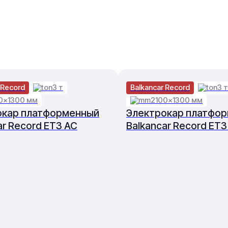
 Record
3 т
Balkancar Record
3 т
0×1300 мм
2100×1300 мм
окар платформенный
Электрокар платфо
ar Record ET3 AC
Balkancar Record ET3