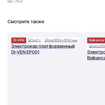
Вес: 78 кг
Смотрите также
DI-VEN
1 т
1650×1050 мм
Balkancar
Электрокар платформенный
210
DI-VEN EP001
Электр
Balkanc