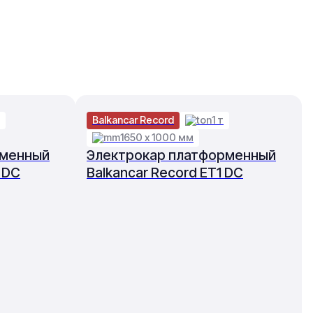
Balkancar Record
1 т
1650 х 1000 мм
рменный
Электрокар платформенный
 DC
Balkancar Record ET1 DC