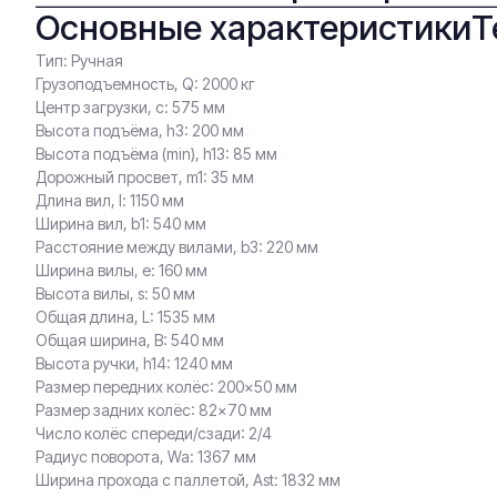
Основные характеристики
Т
Тип: Ручная
Грузоподъемность, Q: 2000 кг
Центр загрузки, c: 575 мм
Высота подъёма, h3: 200 мм
Высота подъёма (min), h13: 85 мм
Дорожный просвет, m1: 35 мм
Длина вил, l: 1150 мм
Ширина вил, b1: 540 мм
Расстояние между вилами, b3: 220 мм
Ширина вилы, e: 160 мм
Высота вилы, s: 50 мм
Общая длина, L: 1535 мм
Общая ширина, B: 540 мм
Высота ручки, h14: 1240 мм
Размер передних колёс: 200×50 мм
Размер задних колёс: 82×70 мм
Число колёс спереди/сзади: 2/4
Радиус поворота, Wa: 1367 мм
Ширина прохода с паллетой, Ast: 1832 мм