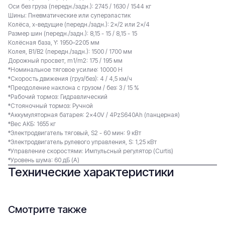
Оси без груза (передн./задн.): 2745 / 1630 / 1544 кг
Шины: Пневматические или суперэластик
Колёса, x-ведущие (передн./задн.): 2×/2 или 2×/4
Размер шин (передн./задн.): 8,15 - 15 / 8,15 - 15
Колёсная база, Y: 1950–2205 мм
Колея, B1/B2 (передн./задн.): 1500 / 1700 мм
Дорожный просвет, m1/m2: 175 / 195 мм
*Номинальное тяговое усилие: 10000 Н
*Скорость движения (груз/без): 4 / 4,5 км/ч
*Преодоление наклона c грузом / без: 3 / 15 %
*Рабочий тормоз: Гидравлический
*Стояночный тормоз: Ручной
*Аккумуляторная батарея: 2×40V / 4PzS640Ah (панцерная)
*Вес АКБ: 1655 кг
*Электродвигатель тяговый, S2 - 60 мин: 9 кВт
*Электродвигатель рулевого управления, S: 1,25 кВт
*Управление скоростями: Импульсный регулятор (Curtis)
*Уровень шума: 60 дБ (А)
Технические характеристики
Смотрите также