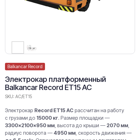
Balkancar Record
Электрокар платформенный
Balkancar Record ET15 AC
SKU:
AC/ET15
Электрокар
Record ET15 AC
рассчитан на работу
с грузами до
15000 кг
. Размер площадки —
3300×2100×950 мм
, высота до крыши —
2070 мм
,
радиус поворота —
4950 мм
, скорость движения —