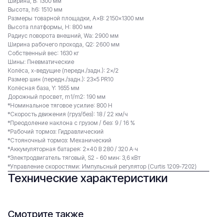
Ширина, B: 1300 мм
Высота, h6: 1510 мм
Размеры товарной площадки, A×B: 2150×1300 мм
Высота платформы, H: 800 мм
Радиус поворота внешний, Wa: 2900 мм
Ширина рабочего прохода, Q2: 2600 мм
Собственный вес: 1630 кг
Шины: Пневматические
Колёса, x-ведущие (передн./задн.): 2×/2
Размер шин (передн./задн.): 23×5 PR10
Колёсная база, Y: 1655 мм
Дорожный просвет, m1/m2: 190 мм
*Номинальное тяговое усилие: 800 Н
*Скорость движения (груз/без): 18 / 22 км/ч
*Преодоление наклона c грузом / без: 9 / 16 %
*Рабочий тормоз: Гидравлический
*Стояночный тормоз: Механический
*Аккумуляторная батарея: 2×40 В 280 / 320 А·ч
*Электродвигатель тяговый, S2 - 60 мин: 3,6 кВт
*Управление скоростями: Импульсный регулятор (Curtis 1209-7202)
Технические характеристики
Смотрите также