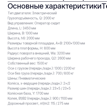
Основные характеристики
Т
Тип двигателя: Электрический
Грузоподъёмность, Q: 2000 кг
Вид управления: Оператор сидит
Длина, L: 3450 мм
Ширина, B: 1300 мм
Высота, h6: 2000 мм
Размеры товарной площадки, A×B: 2100×1300 мм
Высота платформы, H: 800 мм
Радиус поворота внешний, Wa: 3200 мм
Ширина рабочего прохода, Q2: 2600 мм
Собственный вес: 1500 кг
Оси с грузом (передн./задн.): 1300 / 2200 кг
Оси без груза (передн./задн.): 700 / 800 кг
Шины: Пневматические
Колёса, x-ведущие (передн./задн.): 2×/2
Размер шин (передн./задн.): 23×5 / 23×5
Колёсная база, Y: 1700 мм
Колея, B1/B2 (передн./задн.): 900 / 1100 мм
Дорожный просвет, m1/m2: 115 / 275 мм