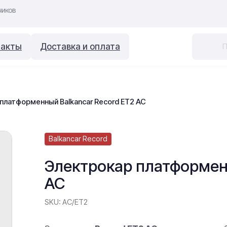
такты
Доставка и оплата
платформенный Balkancar Record ET2 AC
Balkancar Record
Электрокар платформенн
AC
SKU:
AC/ET2