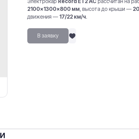
Электрокар
Record ET2 AC
рассчитан на ра
2100×1300×800 мм
, высота до крыши —
2
движения —
17/22 км/ч
.
В заявку
ки