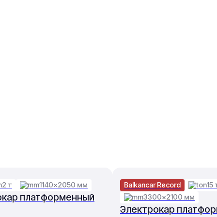
2 т
1140×2050 мм
Balkancar Record
15 
окар платформенный
3300×2100 мм
Электрокар платфо