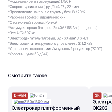
*Номинальное тяговое усилие: 1750 Н
*Скорость движения (груз/без): 17 / 22 км/ч
*Преодоление наклона c грузом / без: 18 / 20 %
*Рабочий тормоз: Гидравлический
*Стояночный тормоз: Ручной
*Аккумуляторная батарея: 2×40V / 165 Ah (панцерная)
*Вес АКБ: 597 кг
*Электродвигатель тяговый, S2 - 60 мин: 3,6 кВт
*Электродвигатель рулевого управления, S: 1,2 кВт
*Управление скоростями: Импульсный регулятор (PGDT)
*Уровень шума: 58 дБ (А)
Смотрите также
DI-VEN
2 т
ЭК
Электр
2150×1300 мм
Электрокар платформенный
ЭК202