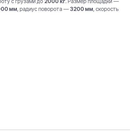
боту с грузами до
2000 кг
. Размер площадки —
000 мм
, радиус поворота —
3200 мм
, скорость