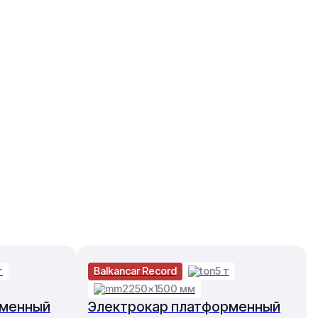
т
Balkancar Record
5 т
2250×1500 мм
рменный
Электрокар платформенный