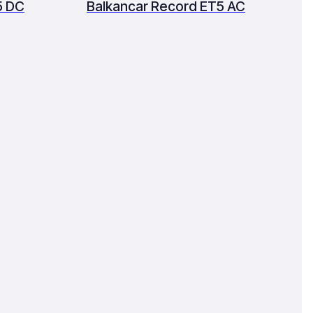
5 DC
Balkancar Record ET5 AC