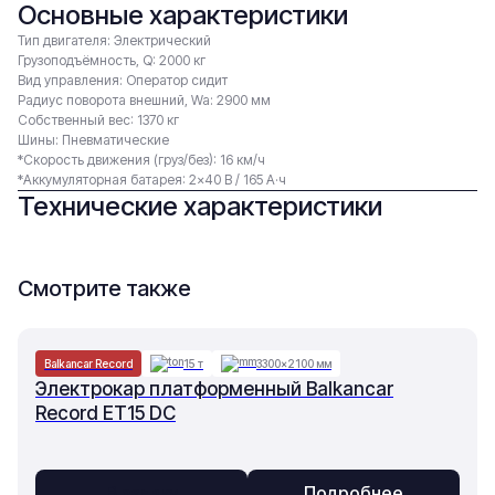
Основные характеристики
Тип двигателя: Электрический
Грузоподъёмность, Q: 2000 кг
Вид управления: Оператор сидит
Радиус поворота внешний, Wa: 2900 мм
Собственный вес: 1370 кг
Шины: Пневматические
*Скорость движения (груз/без): 16 км/ч
*Аккумуляторная батарея: 2×40 В / 165 А·ч
Технические характеристики
Смотрите также
Balkancar Record
15 т
3300×2100 мм
Электрокар платформенный Balkancar
Record ET15 DC
В заявку
Подробнее