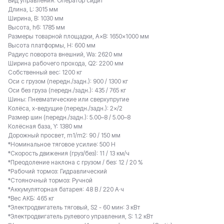
Вид управления: Оператор сидит
Длина, L: 3015 мм
Ширина, B: 1030 мм
Высота, h6: 1785 мм
Размеры товарной площадки, A×B: 1650×1000 мм
Высота платформы, H: 600 мм
Радиус поворота внешний, Wa: 2620 мм
Ширина рабочего прохода, Q2: 2200 мм
Собственный вес: 1200 кг
Оси с грузом (передн./задн.): 900 / 1300 кг
Оси без груза (передн./задн.): 435 / 765 кг
Шины: Пневматические или сверхупругие
Колёса, x-ведущие (передн./задн.): 2×/2
Размер шин (передн./задн.): 5.00–8 / 5.00–8
Колёсная база, Y: 1380 мм
Дорожный просвет, m1/m2: 90 / 150 мм
*Номинальное тяговое усилие: 500 Н
*Скорость движения (груз/без): 11 / 13 км/ч
*Преодоление наклона c грузом / без: 12 / 20 %
*Рабочий тормоз: Гидравлический
*Стояночный тормоз: Ручной
*Аккумуляторная батарея: 48 В / 220 А·ч
*Вес АКБ: 465 кг
*Электродвигатель тяговый, S2 - 60 мин: 3 кВт
*Электродвигатель рулевого управления, S: 1.2 кВт