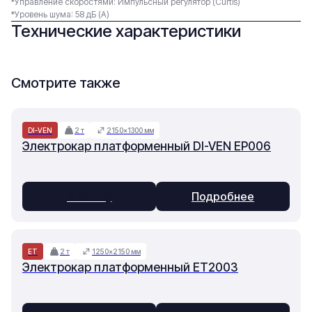
*Управление скоростями: Импульсный регулятор (Curtis)
*Уровень шума: 58 дБ (А)
Технические характеристики
Смотрите также
DI-VEN
2 т
2150×1300 мм
Электрокар платформенный DI-VEN EP006
В заявку
Подробнее
ET
2 т
1250×2150 мм
Электрокар платформенный ET2003