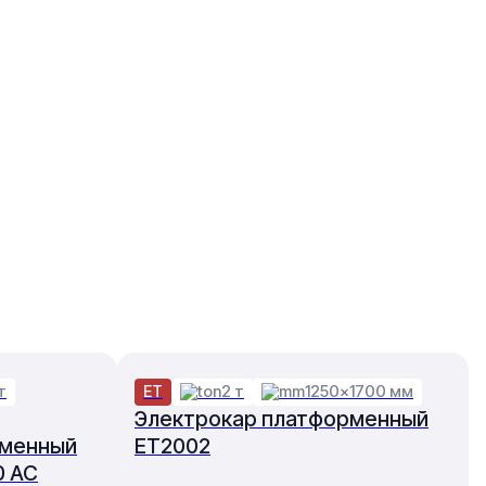
т
ET
2 т
1250×1700 мм
Электрокар платформенный
рменный
ET2002
0 AC