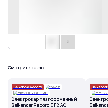
Смотрите также
Balkancar Record
2 т
Balkancar
2100×1300 мм
165
Электрокар платформенный
Электр
Balkancar Record ET2 AC
Balkanc