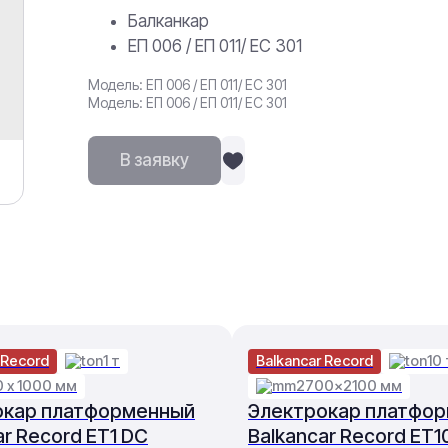
Балканкар
ЕП 006 / ЕП 011/ ЕС 301
Модель: ЕП 006 / ЕП 011/ ЕС 301
Модель: ЕП 006 / ЕП 011/ ЕС 301
В заявку
 Record
1 т
Balkancar Record
10 
0 х 1000 мм
2700×2100 мм
окар платформенный
Электрокар платфо
ar Record ET1 DC
Balkancar Record ET1