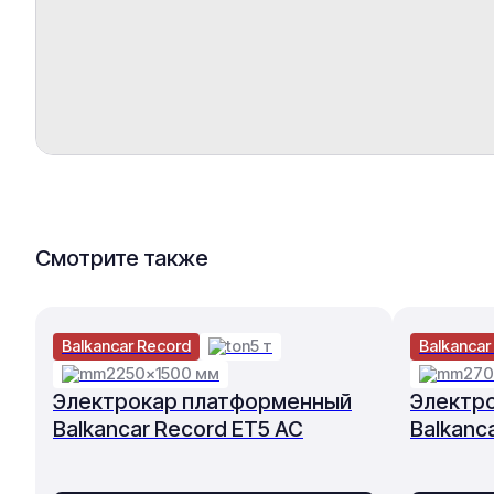
Смотрите также
Balkancar Record
5 т
Balkancar
2250×1500 мм
270
Электрокар платформенный
Электр
Balkancar Record ET5 AC
Balkanc