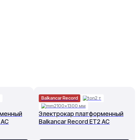
Balkancar Record
2 т
2100×1300 мм
рменный
Электрокар платформенный
 AC
Balkancar Record ET2 AC