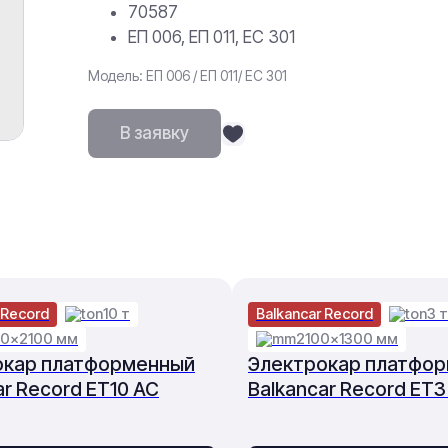
70587
ЕП 006, ЕП 011, ЕС 301
Модель: ЕП 006 / ЕП 011/ ЕС 301
В заявку
 Record
10 т
Balkancar Record
3 т
0×2100 мм
2100×1300 мм
окар платформенный
Электрокар платфо
ar Record ET10 AC
Balkancar Record ET3