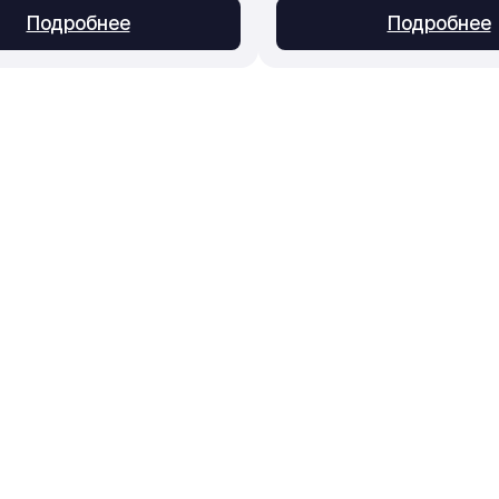
Подробнее
Подробнее
Приём заказов
Консультации, подбор, 
info@evrorus.ru
ние
+7 (496) 212-24-3