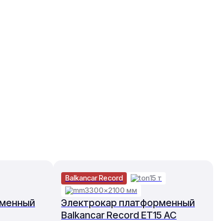
Balkancar Record
15 т
3300×2100 мм
рменный
Электрокар платформенный
Balkancar Record ET15 AC