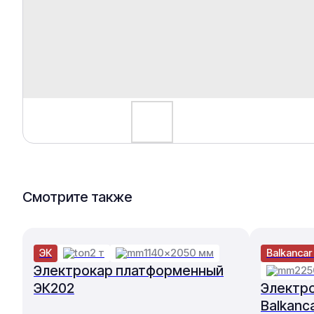
Смотрите также
ЭК
2 т
1140×2050 мм
Balkancar
Электрокар платформенный
225
ЭК202
Электр
Balkanc