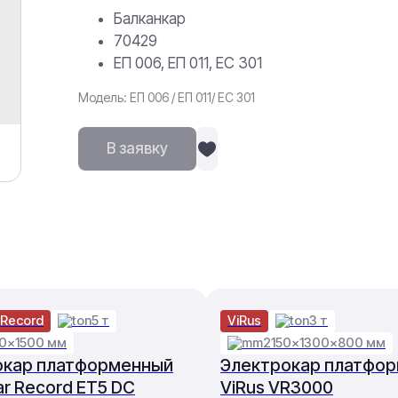
Балканкар
70429
ЕП 006, ЕП 011, ЕС 301
Модель: ЕП 006 / ЕП 011/ ЕС 301
В заявку
 Record
5 т
ViRus
3 т
0×1500 мм
2150×1300×800 мм
окар платформенный
Электрокар платфо
ar Record ET5 DC
ViRus VR3000