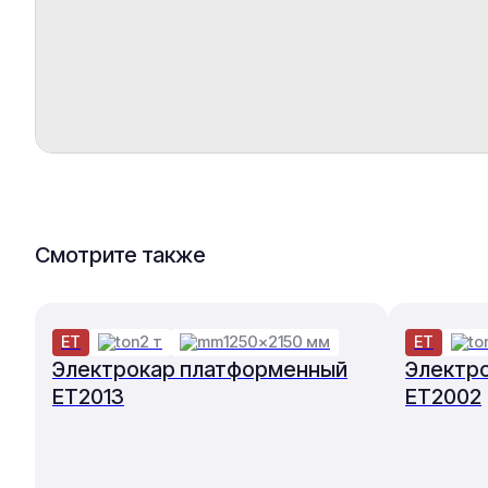
Смотрите также
ET
2 т
1250×2150 мм
ET
Электрокар платформенный
Электр
ET2013
ET2002