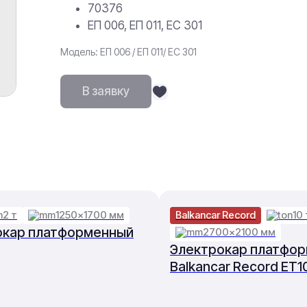
70376
ЕП 006, ЕП 011, ЕС 301
Модель: ЕП 006 / ЕП 011/ ЕС 301
В заявку
2 т
1250×1700 мм
Balkancar Record
10 
окар платформенный
2700×2100 мм
Электрокар платфо
Balkancar Record ET1