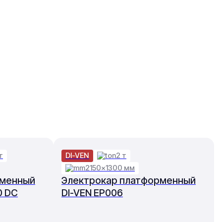
т
DI-VEN
2 т
2150×1300 мм
рменный
Электрокар платформенный
0 DC
DI-VEN EP006