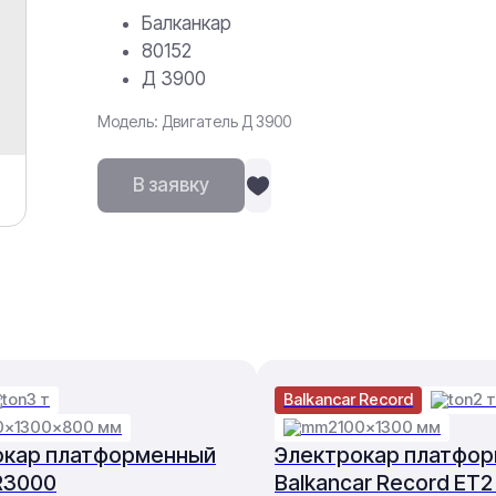
Балканкар
80152
Д 3900
Модель: Двигатель Д 3900
В заявку
3 т
Balkancar Record
2 т
0×1300×800 мм
2100×1300 мм
окар платформенный
Электрокар платфо
R3000
Balkancar Record ET2