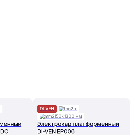
DI-VEN
2 т
2150×1300 мм
рменный
Электрокар платформенный
 DC
DI-VEN EP006