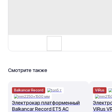
Смотрите также
Balkancar Record
5 т
ViRus
2250×1500 мм
215
Электрокар платформенный
Электр
Balkancar Record ET5 AC
ViRus V