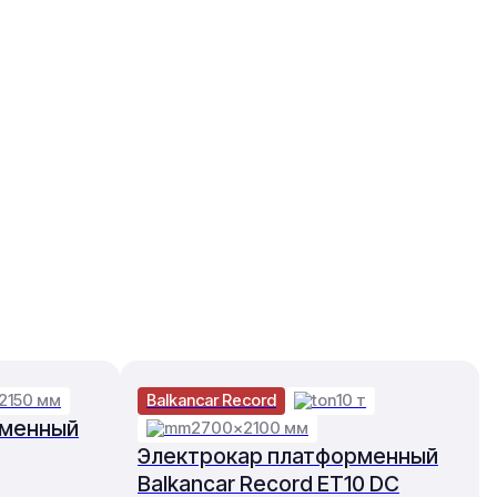
2150 мм
Balkancar Record
10 т
рменный
2700×2100 мм
Электрокар платформенный
Balkancar Record ET10 DC