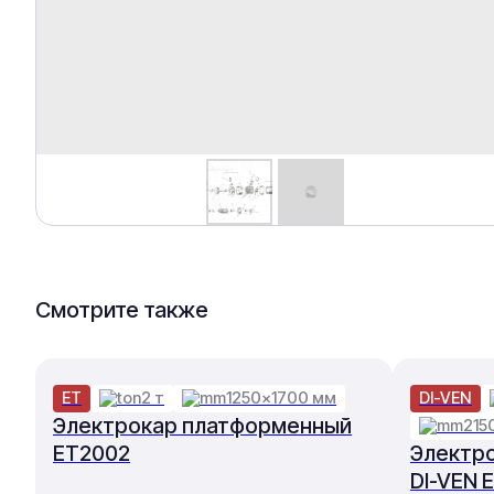
Смотрите также
ET
2 т
1250×1700 мм
DI-VEN
Электрокар платформенный
215
ET2002
Электр
DI-VEN 