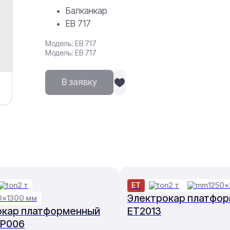
Балканкар
ЕВ 717
Модель: ЕВ 717
Модель: ЕВ 717
В заявку
2 т
ET
2 т
1250×
Электрокар платфо
0×1300 мм
окар платформенный
ET2013
EP006