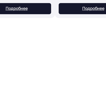
Подробнее
Подробнее
Приём заказов
Консультации, подбор, 
info@evrorus.ru
ние