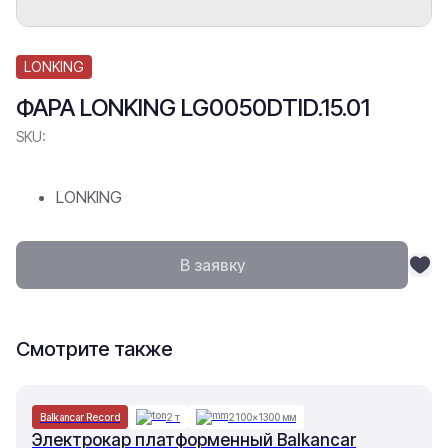
LONKING
ФАРА LONKING LG0050DTID.15.01
SKU:
LONKING
В заявку
Смотрите также
Balkancar Record
2 т
2100×1300 мм
Электрокар платформенный Balkancar