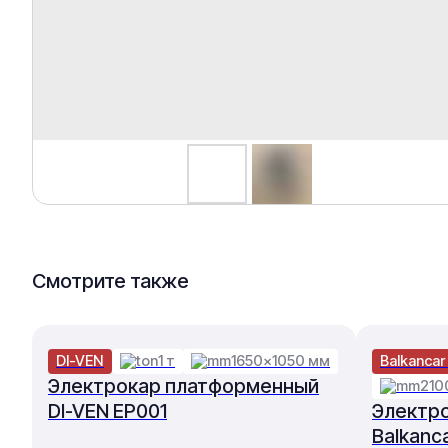
Смотрите также
DI-VEN
1 т
1650×1050 мм
Balkancar
Электрокар платформенный
210
DI-VEN EP001
Электр
Balkanc