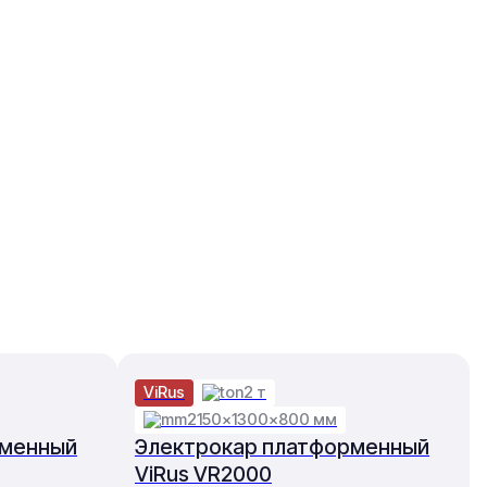
ViRus
2 т
2150×1300×800 мм
рменный
Электрокар платформенный
ViRus VR2000