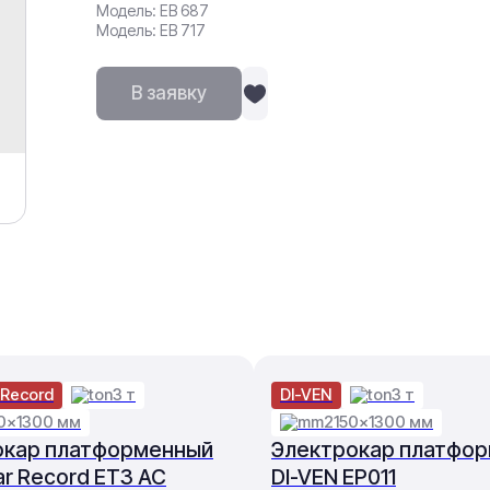
Модель: ЕВ 687
Модель: ЕВ 717
В заявку
 Record
3 т
DI-VEN
3 т
0×1300 мм
2150×1300 мм
окар платформенный
Электрокар платфо
ar Record ET3 AC
DI-VEN EP011