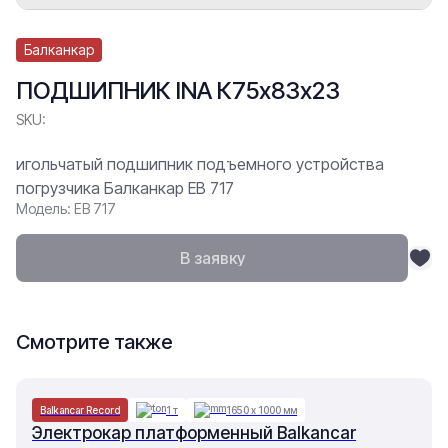
Балканкар
ПОДШИПНИК INA К75х83х23
SKU:
игольчатый подшипник подъемного устройства
погрузчика Балканкар ЕВ 717
Модель: ЕВ 717
В заявку
Смотрите также
Balkancar Record
1 т
1650 х 1000 мм
Электрокар платформенный Balkancar