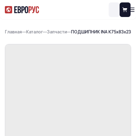
Главная
—
Каталог
—
Запчасти
—
ПОДШИПНИК INA К75х83х23