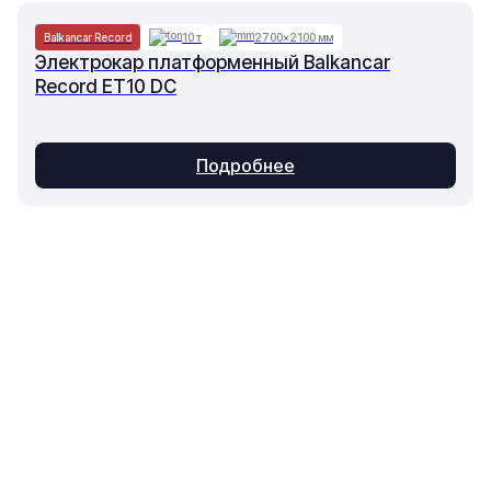
Balkancar Record
10 т
2700×2100 мм
Электрокар платформенный Balkancar
Record ET10 DC
Подробнее
Основное
Каталог
О компании
Техника
Контакты
Оборудование