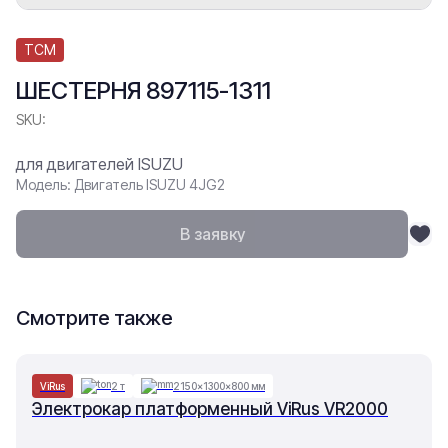
TCM
ШЕСТЕРНЯ 897115-1311
SKU:
для двигателей ISUZU
Модель: Двигатель ISUZU 4JG2
В заявку
Смотрите также
ViRus
2 т
2150×1300×800 мм
Электрокар платформенный ViRus VR2000