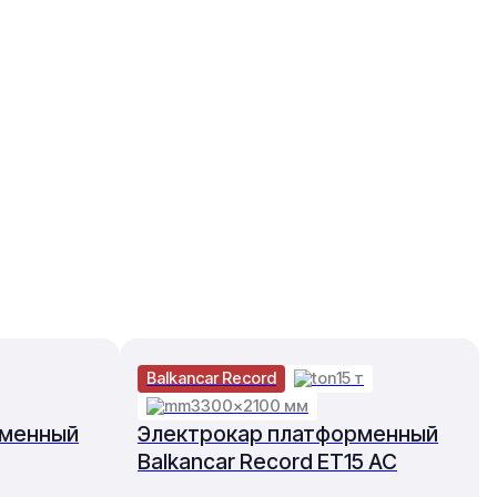
Balkancar Record
15 т
3300×2100 мм
рменный
Электрокар платформенный
Balkancar Record ET15 AC