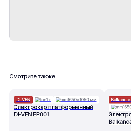
Смотрите также
DI-VEN
1 т
1650×1050 мм
Balkancar
Электрокар платформенный
165
DI-VEN EP001
Электр
Balkanc