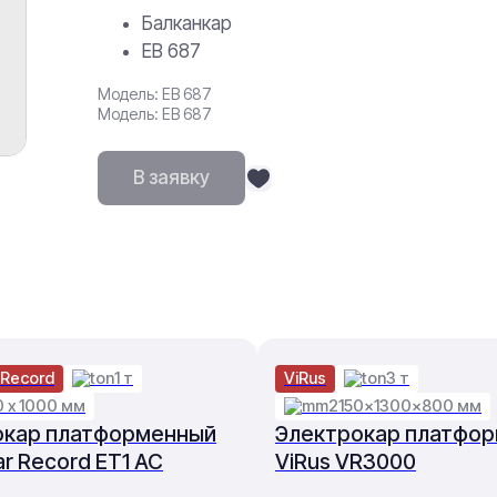
Балканкар
ЕВ 687
Модель: ЕВ 687
Модель: ЕВ 687
В заявку
 Record
1 т
ViRus
3 т
0 х 1000 мм
2150×1300×800 мм
окар платформенный
Электрокар платфо
ar Record ET1 AC
ViRus VR3000