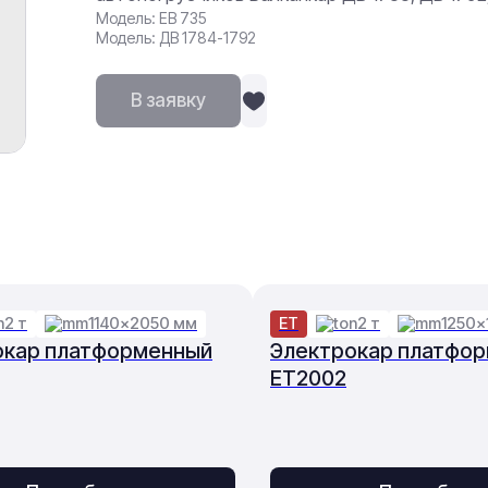
Модель: ЕВ 735
Модель: ДВ 1784-1792
В заявку
2 т
1140×2050 мм
ET
2 т
1250×
окар платформенный
Электрокар платфо
ET2002