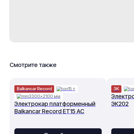
Смотрите также
Balkancar Record
15 т
ЭК
Электр
3300×2100 мм
Электрокар платформенный
ЭК202
Balkancar Record ET15 AC