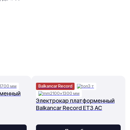
1700 мм
Balkancar Record
3 т
рменный
2100×1300 мм
Электрокар платформенный
Balkancar Record ET3 AC