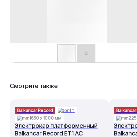
Смотрите также
Balkancar Record
1 т
Balkancar
1650 х 1000 мм
225
Электрокар платформенный
Электр
Balkancar Record ET1 AC
Balkanc