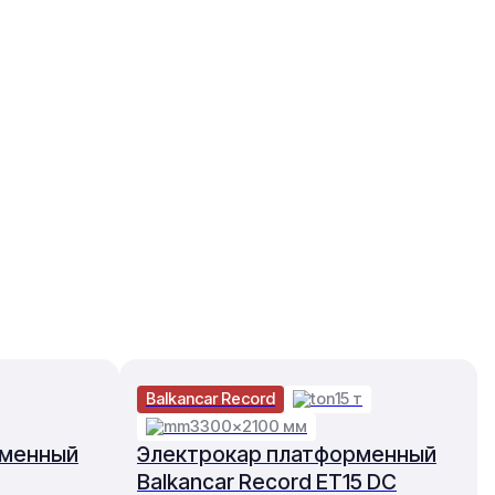
Balkancar Record
15 т
3300×2100 мм
рменный
Электрокар платформенный
Balkancar Record ET15 DC