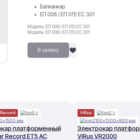
Балканкар
ЕП 006 / ЕП 011/ ЕС 301
Модель: ЕП 006 / ЕП 011/ ЕС 301
Модель: ЕП 006 / ЕП 011/ ЕС 301
В заявку
 Record
5 т
ViRus
2 т
0×1500 мм
2150×1300×800 мм
окар платформенный
Электрокар платфо
ar Record ET5 AC
ViRus VR2000