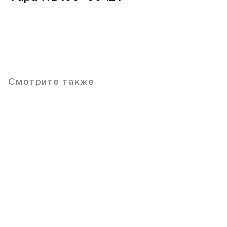
В заявку
Смотрите также
Основное
Каталог
О компании
Техника
Контакты
Оборудование