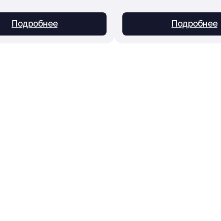
Подробнее
Подробнее
Приём заказов
Консультации, подбор, 
info@evrorus.ru
ние