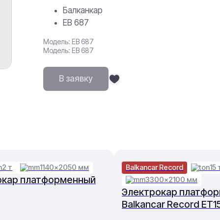
Балканкар
ЕВ 687
Модель: ЕВ 687
Модель: ЕВ 687
В заявку
2 т
1140×2050 мм
Balkancar Record
15 
окар платформенный
3300×2100 мм
Электрокар платфо
Balkancar Record ET1