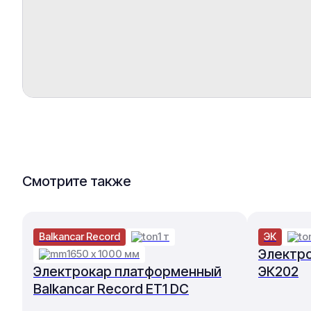
Смотрите также
Balkancar Record
1 т
ЭК
Электр
1650 х 1000 мм
Электрокар платформенный
ЭК202
Balkancar Record ET1 DC