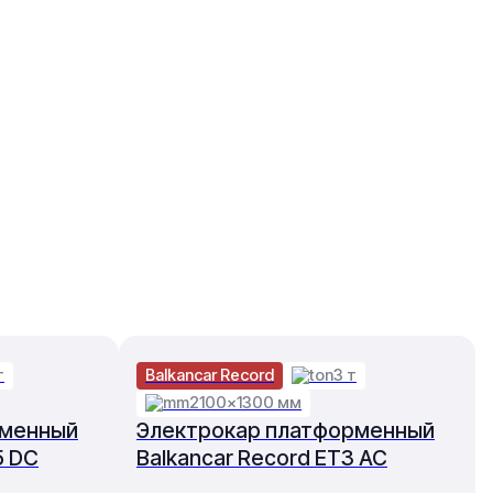
т
Balkancar Record
3 т
2100×1300 мм
рменный
Электрокар платформенный
5 DC
Balkancar Record ET3 AC