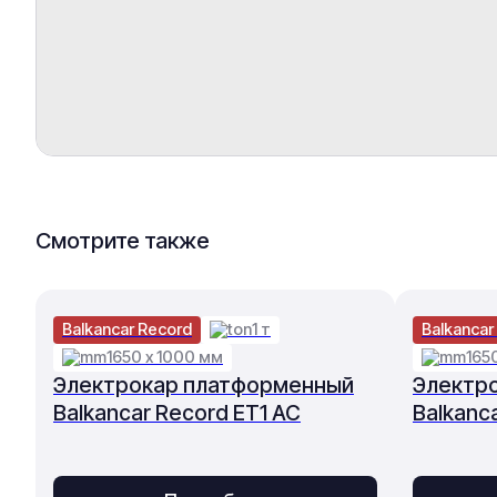
Смотрите также
Balkancar Record
1 т
Balkancar
1650 х 1000 мм
165
Электрокар платформенный
Электр
Balkancar Record ET1 AC
Balkanc