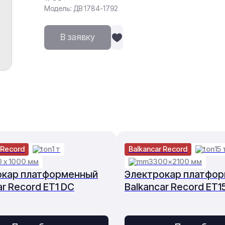
Модель: ДВ 1784-1792
В заявку
 Record
1 т
Balkancar Record
15 
0 х 1000 мм
3300×2100 мм
окар платформенный
Электрокар платфо
ar Record ET1 DC
Balkancar Record ET1