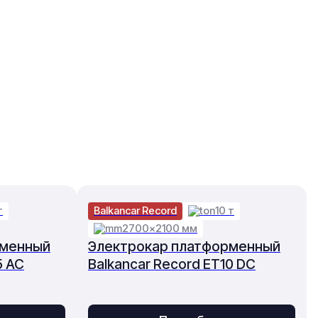
т
Balkancar Record
10 т
2700×2100 мм
рменный
Электрокар платформенный
5 AC
Balkancar Record ET10 DC