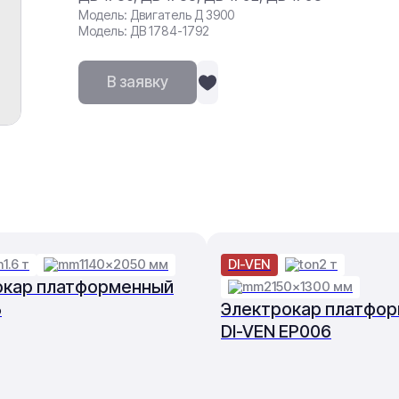
Модель: Двигатель Д 3900
Модель: ДВ 1784-1792
В заявку
1.6 т
1140×2050 мм
DI-VEN
2 т
окар платформенный
2150×1300 мм
Б
Электрокар платфо
DI-VEN EP006