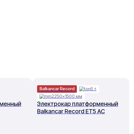
Balkancar Record
5 т
2250×1500 мм
рменный
Электрокар платформенный
Balkancar Record ET5 AC