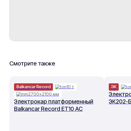
Смотрите также
Balkancar Record
10 т
ЭК
Электр
2700×2100 мм
Электрокар платформенный
ЭК202-
Balkancar Record ET10 AC