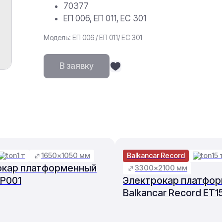
70377
ЕП 006, ЕП 011, ЕС 301
Модель: ЕП 006 / ЕП 011/ ЕС 301
В заявку
1 т
1650×1050 мм
Balkancar Record
15 
окар платформенный
3300×2100 мм
EP001
Электрокар платфо
Balkancar Record ET1