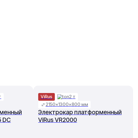
т
ViRus
2 т
2150×1300×800 мм
рменный
Электрокар платформенный
5 DC
ViRus VR2000