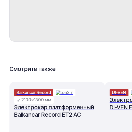
Смотрите также
Balkancar Record
2 т
DI-VEN
Электр
2100×1300 мм
Электрокар платформенный
DI-VEN 
Balkancar Record ET2 AC