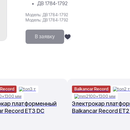
ДВ 1784-1792
Модель: ДВ 1784-1792
Модель: ДВ 1784-1792
В заявку
 Record
3 т
Balkancar Record
2 т
0×1300 мм
2100×1300 мм
окар платформенный
Электрокар платфо
ar Record ET3 DC
Balkancar Record ET2