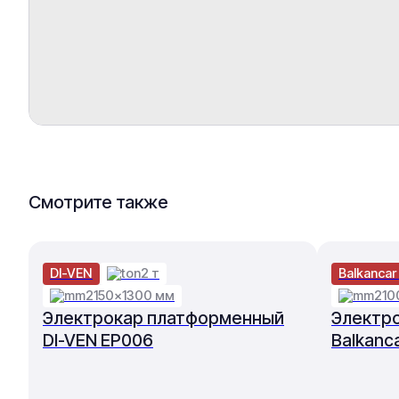
Смотрите также
DI-VEN
2 т
Balkancar
2150×1300 мм
210
Электрокар платформенный
Электр
DI-VEN EP006
Balkanc