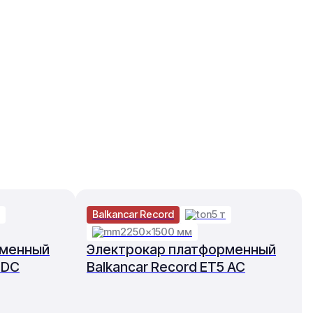
Balkancar Record
5 т
2250×1500 мм
рменный
Электрокар платформенный
 DC
Balkancar Record ET5 AC