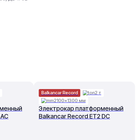
Balkancar Record
2 т
2100×1300 мм
рменный
Электрокар платформенный
 AC
Balkancar Record ET2 DC