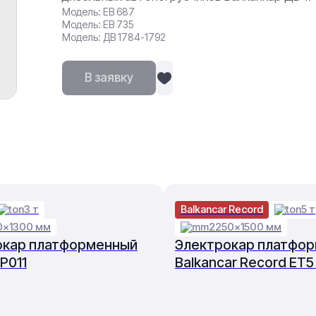
Модель: ЕВ 687
Модель: ЕВ 735
Модель: ДВ 1784-1792
В заявку
3 т
Balkancar Record
5 т
0×1300 мм
2250×1500 мм
окар платформенный
Электрокар платфо
P011
Balkancar Record ET5