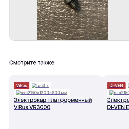
Смотрите также
ViRus
3 т
DI-VEN
2150×1300×800 мм
215
Электрокар платформенный
Электр
ViRus VR3000
DI-VEN E